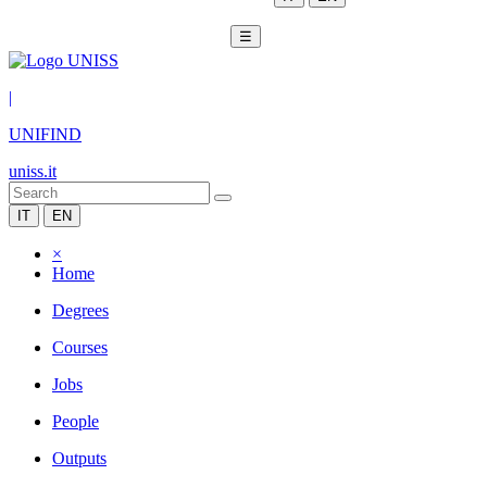
☰
|
UNIFIND
uniss.it
IT
EN
×
Home
Degrees
Courses
Jobs
People
Outputs