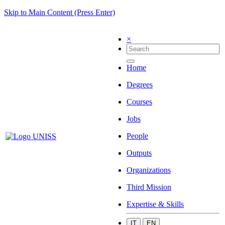
Skip to Main Content (Press Enter)
×
Home
Degrees
Courses
Jobs
People
Outputs
Organizations
Third Mission
Expertise & Skills
IT
EN