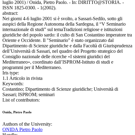
luglio 2001) / Onida, Pietro Paolo. - In: DIRITTO@STORIA. -
ISSN 1825-0300. - 1(2002).
abstract:
Nei giorni 4-6 luglio 2001 si è svolto, a Sassari-Sedilo, sotto gli
auspici della Regione Autonoma della Sardegna, il “V Seminario
internazionale di studi” sul temaTradizioni religiose e istituzioni
giuridiche del popolo sardo: il culto di San Costantino imperatore tra
Oriente e Occidente. Il "Seminario" è stato organizzato dal
Dipartimento di Scienze giuridiche e dalla Facoltà di Giurisprudenza
dell’Università di Sassari, nel quadro del Progetto strategico del
Consiglio nazionale delle ricerche «I sistemi giuridici del
Mediterraneo», coordinato dall’ISPROM-Istituto di studi e
programmi per il Mediterraneo.
Iris type:
1.1 Articolo in rivista
Keywords:
Costantino; Dipartimento di Scienze giuridiche; Università di
Sassari; ISPROM; seminari
List of contributors:
Onida, Pietro Paolo
Authors of the University:
ONIDA Pietro Paolo
Handle: