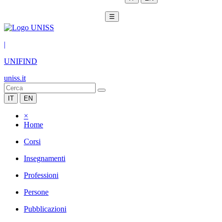
☰
|
UNIFIND
uniss.it
IT
EN
×
Home
Corsi
Insegnamenti
Professioni
Persone
Pubblicazioni