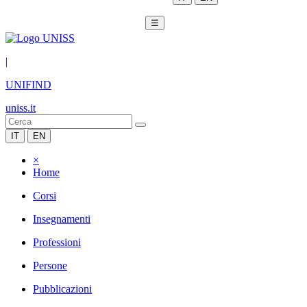
☰
|
UNIFIND
uniss.it
IT
EN
×
Home
Corsi
Insegnamenti
Professioni
Persone
Pubblicazioni