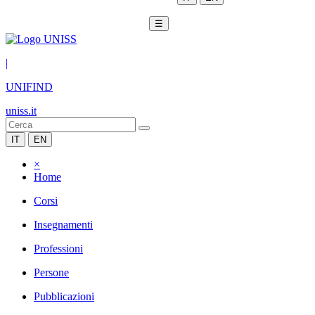
☰
|
UNIFIND
uniss.it
IT
EN
×
Home
Corsi
Insegnamenti
Professioni
Persone
Pubblicazioni