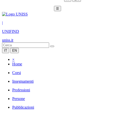
☰
|
UNIFIND
uniss.it
IT
EN
×
Home
Corsi
Insegnamenti
Professioni
Persone
Pubblicazioni