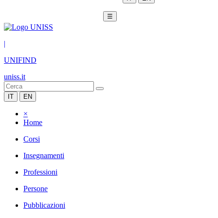
☰
|
UNIFIND
uniss.it
IT
EN
×
Home
Corsi
Insegnamenti
Professioni
Persone
Pubblicazioni