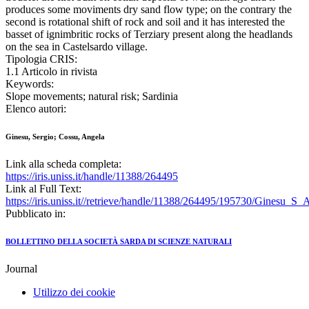
produces some moviments dry sand flow type; on the contrary the
second is rotational shift of rock and soil and it has interested the
basset of ignimbritic rocks of Terziary present along the headlands
on the sea in Castelsardo village.
Tipologia CRIS:
1.1 Articolo in rivista
Keywords:
Slope movements; natural risk; Sardinia
Elenco autori:
Ginesu, Sergio; Cossu, Angela
Link alla scheda completa:
https://iris.uniss.it/handle/11388/264495
Link al Full Text:
https://iris.uniss.it//retrieve/handle/11388/264495/195730/Ginesu_S
Pubblicato in:
BOLLETTINO DELLA SOCIETÀ SARDA DI SCIENZE NATURALI
Journal
Utilizzo dei cookie