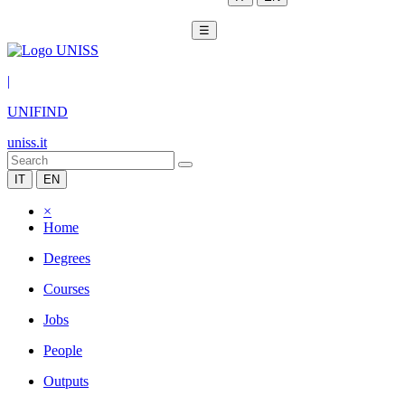
☰
|
UNIFIND
uniss.it
IT
EN
×
Home
Degrees
Courses
Jobs
People
Outputs