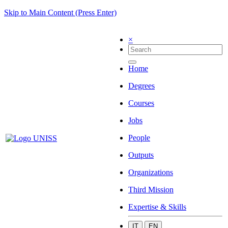
Skip to Main Content (Press Enter)
×
Home
Degrees
Courses
Jobs
People
Outputs
Organizations
Third Mission
Expertise & Skills
IT
EN