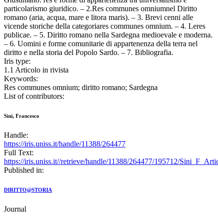
particolarismo giuridico. – 2.Res communes omniumnel Diritto
romano (aria, acqua, mare e litora maris). – 3. Brevi cenni alle
vicende storiche della categoriares communes omnium. – 4. Leres
publicae. – 5. Diritto romano nella Sardegna medioevale e moderna.
– 6. Uomini e forme comunitarie di appartenenza della terra nel
diritto e nella storia del Popolo Sardo. – 7. Bibliografia.
Iris type:
1.1 Articolo in rivista
Keywords:
Res communes omnium; diritto romano; Sardegna
List of contributors:
Sini, Francesco
Handle:
https://iris.uniss.it/handle/11388/264477
Full Text:
https://iris.uniss.it//retrieve/handle/11388/264477/195712/Sini_F_Ar
Published in:
DIRITTO@STORIA
Journal