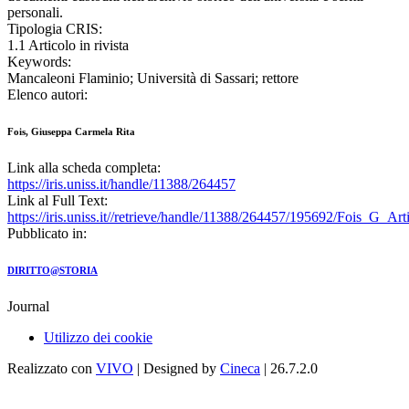
personali.
Tipologia CRIS:
1.1 Articolo in rivista
Keywords:
Mancaleoni Flaminio; Università di Sassari; rettore
Elenco autori:
Fois, Giuseppa Carmela Rita
Link alla scheda completa:
https://iris.uniss.it/handle/11388/264457
Link al Full Text:
https://iris.uniss.it//retrieve/handle/11388/264457/195692/Fois_G_A
Pubblicato in:
DIRITTO@STORIA
Journal
Utilizzo dei cookie
Realizzato con
VIVO
| Designed by
Cineca
| 26.7.2.0