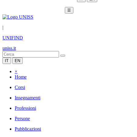
☰
|
UNIFIND
uniss.it
IT
EN
×
Home
Corsi
Insegnamenti
Professioni
Persone
Pubblicazioni