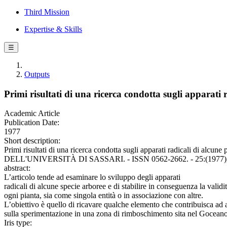
Third Mission
Expertise & Skills
☰
Outputs
Primi risultati di una ricerca condotta sugli apparati r
Academic Article
Publication Date:
1977
Short description:
Primi risultati di una ricerca condotta sugli apparati radicali
DELL'UNIVERSITÀ DI SASSARI. - ISSN 0562-2662. - 25:(1977), 
abstract:
L’articolo tende ad esaminare lo sviluppo degli apparati
radicali di alcune specie arboree e di stabilire in conseguenza la validit
ogni pianta, sia come singola entità o in associazione con altre.
L’obiettivo è quello di ricavare qualche elemento che contribuisca ad arr
sulla sperimentazione in una zona di rimboschimento sita nel Goceano,
Iris type: