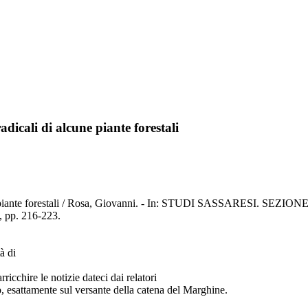
adicali di alcune piante forestali
 di alcune piante forestali / Rosa, Giovanni. - In: STUDI SASSARE
pp. 216-223.
à di
icchire le notizie dateci dai relatori
 esattamente sul versante della catena del Marghine.