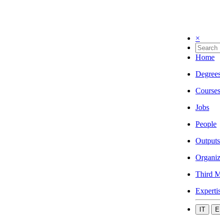
×
Home
Degree
Course
Jobs
People
Outputs
Organiz
Third M
Experti
IT
E