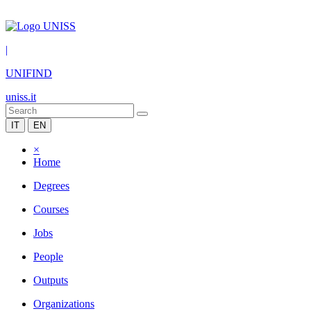
|
UNIFIND
uniss.it
IT
EN
×
Home
Degrees
Courses
Jobs
People
Outputs
Organizations