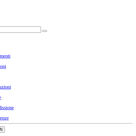
menti
ioni
azioni
e
issione
enze
N