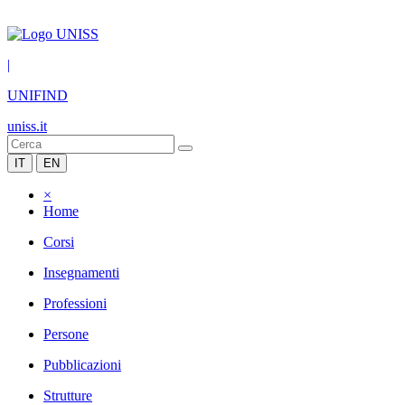
|
UNIFIND
uniss.it
IT
EN
×
Home
Corsi
Insegnamenti
Professioni
Persone
Pubblicazioni
Strutture