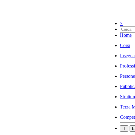
×
Home
Corsi
Insegna
Profess
Persone
Pubblic
Struttur
Terza M
Compet
IT
E