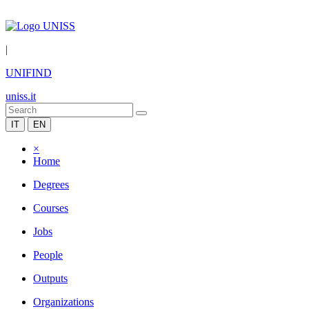
|
UNIFIND
uniss.it
IT
EN
×
Home
Degrees
Courses
Jobs
People
Outputs
Organizations