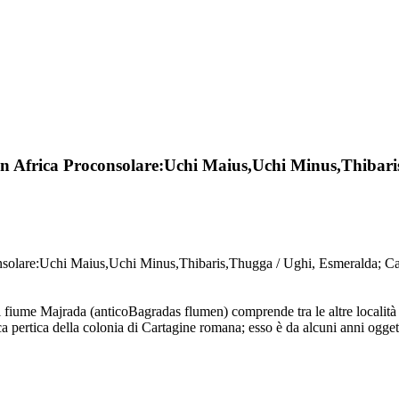
e in Africa Proconsolare:Uchi Maius,Uchi Minus,Thibar
onsolare:Uchi Maius,Uchi Minus,Thibaris,Thugga / Ughi, Esmeralda; Cazz
 e il fiume Majrada (anticoBagradas flumen) comprende tra le altre loca
ertica della colonia di Cartagine romana; esso è da alcuni anni oggetto