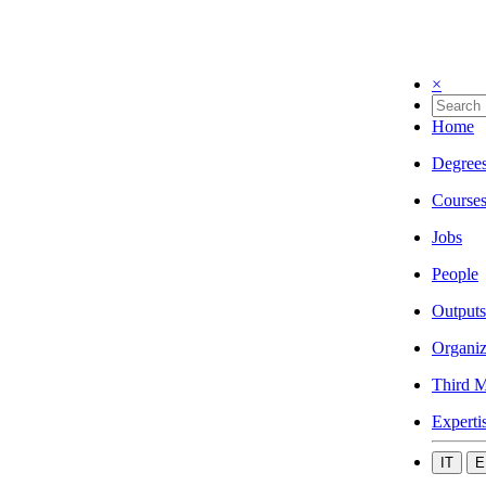
×
Home
Degree
Course
Jobs
People
Outputs
Organiz
Third M
Experti
IT
E