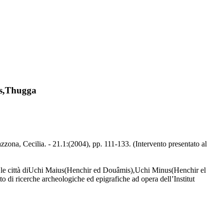
is,Thugga
ona, Cecilia. - 21.1:(2004), pp. 111-133. (Intervento presentato al
lità le città diUchi Maius(Henchir ed Douâmis),Uchi Minus(Henchir el
 di ricerche archeologiche ed epigrafiche ad opera dell’Institut