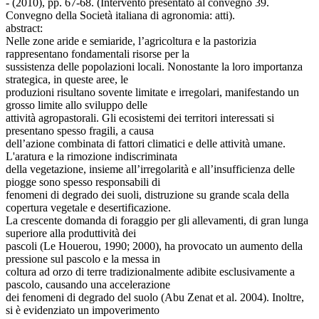
- (2010), pp. 67-68. (Intervento presentato al convegno 39.
Convegno della Società italiana di agronomia: atti).
abstract:
Nelle zone aride e semiaride, l’agricoltura e la pastorizia
rappresentano fondamentali risorse per la
sussistenza delle popolazioni locali. Nonostante la loro importanza
strategica, in queste aree, le
produzioni risultano sovente limitate e irregolari, manifestando un
grosso limite allo sviluppo delle
attività agropastorali. Gli ecosistemi dei territori interessati si
presentano spesso fragili, a causa
dell’azione combinata di fattori climatici e delle attività umane.
L'aratura e la rimozione indiscriminata
della vegetazione, insieme all’irregolarità e all’insufficienza delle
piogge sono spesso responsabili di
fenomeni di degrado dei suoli, distruzione su grande scala della
copertura vegetale e desertificazione.
La crescente domanda di foraggio per gli allevamenti, di gran lunga
superiore alla produttività dei
pascoli (Le Houerou, 1990; 2000), ha provocato un aumento della
pressione sul pascolo e la messa in
coltura ad orzo di terre tradizionalmente adibite esclusivamente a
pascolo, causando una accelerazione
dei fenomeni di degrado del suolo (Abu Zenat et al. 2004). Inoltre,
si è evidenziato un impoverimento