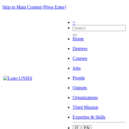
Skip to Main Content (Press Enter)
×
Home
Degrees
Courses
Jobs
People
Outputs
Organizations
Third Mission
Expertise & Skills
IT
EN