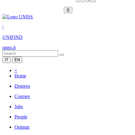
☰
|
UNIFIND
uniss.it
IT
EN
×
Home
Degrees
Courses
Jobs
People
Outputs