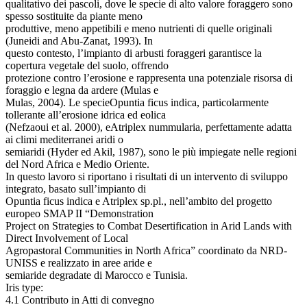
qualitativo dei pascoli, dove le specie di alto valore foraggero sono
spesso sostituite da piante meno
produttive, meno appetibili e meno nutrienti di quelle originali
(Juneidi and Abu-Zanat, 1993). In
questo contesto, l’impianto di arbusti foraggeri garantisce la
copertura vegetale del suolo, offrendo
protezione contro l’erosione e rappresenta una potenziale risorsa di
foraggio e legna da ardere (Mulas e
Mulas, 2004). Le specieOpuntia ficus indica, particolarmente
tollerante all’erosione idrica ed eolica
(Nefzaoui et al. 2000), eAtriplex nummularia, perfettamente adatta
ai climi mediterranei aridi o
semiaridi (Hyder ed Akil, 1987), sono le più impiegate nelle regioni
del Nord Africa e Medio Oriente.
In questo lavoro si riportano i risultati di un intervento di sviluppo
integrato, basato sull’impianto di
Opuntia ficus indica e Atriplex sp.pl., nell’ambito del progetto
europeo SMAP II “Demonstration
Project on Strategies to Combat Desertification in Arid Lands with
Direct Involvement of Local
Agropastoral Communities in North Africa” coordinato da NRD-
UNISS e realizzato in aree aride e
semiaride degradate di Marocco e Tunisia.
Iris type:
4.1 Contributo in Atti di convegno