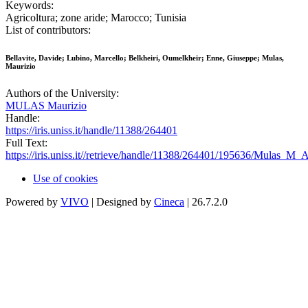
Keywords:
Agricoltura; zone aride; Marocco; Tunisia
List of contributors:
Bellavite, Davide; Lubino, Marcello; Belkheiri, Oumelkheir; Enne, Giuseppe; Mulas,
Maurizio
Authors of the University:
MULAS Maurizio
Handle:
https://iris.uniss.it/handle/11388/264401
Full Text:
https://iris.uniss.it//retrieve/handle/11388/264401/195636/Mulas_M_
Use of cookies
Powered by
VIVO
| Designed by
Cineca
| 26.7.2.0