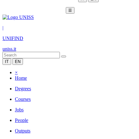
☰
|
UNIFIND
uniss.it
IT
EN
×
Home
Degrees
Courses
Jobs
People
Outputs