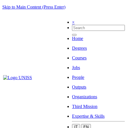
Skip to Main Content (Press Enter)
×
Home
Degrees
Courses
Jobs
People
Outputs
Organizations
Third Mission
Expertise & Skills
IT
EN