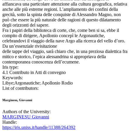
affiancava una particolare attenzione alla cultura geografica, relativa
anche alle più estreme regioni. L’ampliamento dei confini della
grecità, sotto la spinta delle conquiste di Alessandro Magno, non
può che essere la più naturale delle ragioni di questo dilatamento
degli orizzonti del sapere.
Fra i papiri della biblioteca di corte, che, come ben si sa, ebbe il
compito di dirigere, Apollonio concepì le Argonautiche,
celebrandovi il viaggio della nave Argo alla ricerca del vello d’oro.
Da un’essenziale rivisitazione
delle tappe del viaggio, sarà chiaro che, in una preziosa dialettica fra
mitico e storico, l’epica alessandrina si appropriava della
contemporanea conoscenza dell’ecumene.
Iris type:
4.1 Contributo in Atti di convegno
Keywords:
Libye;Argonautiche; Apollonio Rodio
List of contributors:
Marginesu, Giovanni
Authors of the University:
MARGINESU Giovanni
Handle:
https://iris.uniss.it/handle/11388/264392