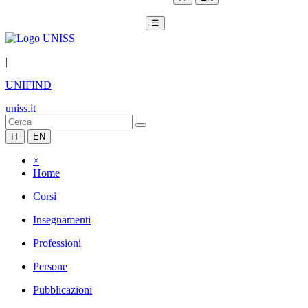
☰
|
UNIFIND
uniss.it
IT
EN
×
Home
Corsi
Insegnamenti
Professioni
Persone
Pubblicazioni