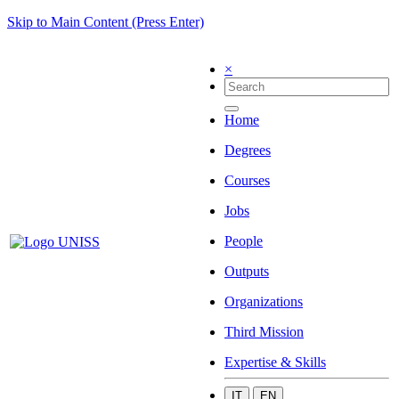
Skip to Main Content (Press Enter)
×
Home
Degrees
Courses
Jobs
People
Outputs
Organizations
Third Mission
Expertise & Skills
IT
EN