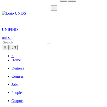
☰
|
UNIFIND
uniss.it
IT
EN
×
Home
Degrees
Courses
Jobs
People
Outputs