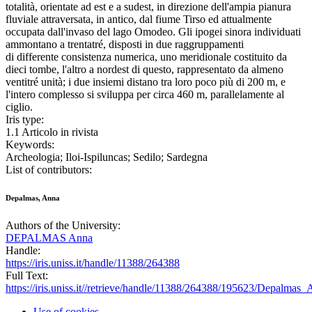
totalità, orientate ad est e a sudest, in direzione dell'ampia pianura
fluviale attraversata, in antico, dal fiume Tirso ed attualmente
occupata dall'invaso del lago Omodeo. Gli ipogei sinora individuati
ammontano a trentatré, disposti in due raggruppamenti
di differente consistenza numerica, uno meridionale costituito da
dieci tombe, l'altro a nordest di questo, rappresentato da almeno
ventitré unità; i due insiemi distano tra loro poco più di 200 m, e
l'intero complesso si sviluppa per circa 460 m, parallelamente al
ciglio.
Iris type:
1.1 Articolo in rivista
Keywords:
Archeologia; Iloi-Ispiluncas; Sedilo; Sardegna
List of contributors:
Depalmas, Anna
Authors of the University:
DEPALMAS Anna
Handle:
https://iris.uniss.it/handle/11388/264388
Full Text:
https://iris.uniss.it//retrieve/handle/11388/264388/195623/Depalm
Use of cookies