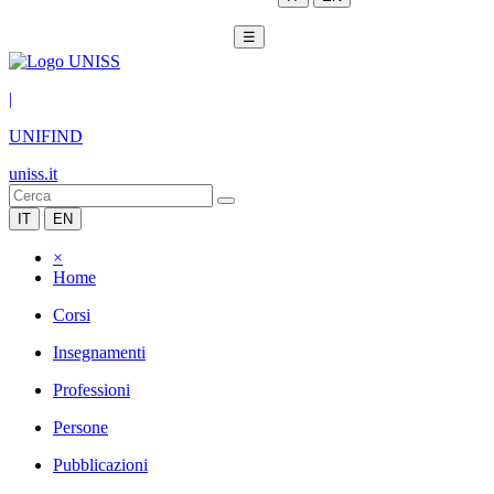
☰
|
UNIFIND
uniss.it
IT
EN
×
Home
Corsi
Insegnamenti
Professioni
Persone
Pubblicazioni