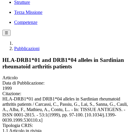
Strutture
Terza Missione
Competenze
☰
Pubblicazioni
HLA-DRB1*01 and DRB1*04 alleles in Sardinian
rheumatoid arthritis patients
Articolo
Data di Pubblicazione:
1999
Citazione:
HLA-DRB1*01 and DRB1*04 alleles in Sardinian rheumatoid
arthritis patients / Carcassi, C., Passiu, G., Lai, S., Sanna, G., Cauli,
A., Alba, F., Mathieu, A., Contu, L.. - In: TISSUE ANTIGENS. -
ISSN 0001-2815. - 53:1(1999), pp. 97-100. [10.1034/j.1399-
0039.1999.530110.x]
Tipologia CRIS:
1.1 Articolo in rivista