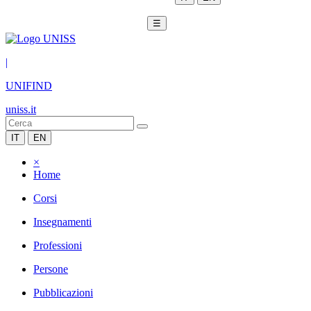
☰
|
UNIFIND
uniss.it
IT
EN
×
Home
Corsi
Insegnamenti
Professioni
Persone
Pubblicazioni