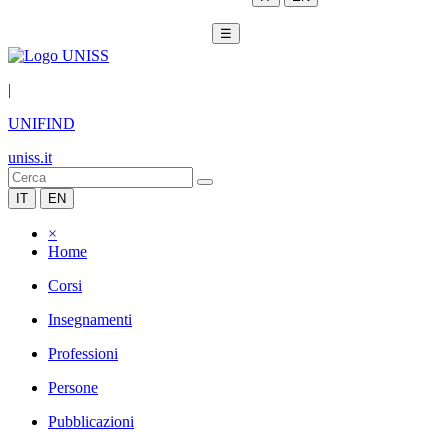
☰
|
UNIFIND
uniss.it
IT
EN
×
Home
Corsi
Insegnamenti
Professioni
Persone
Pubblicazioni