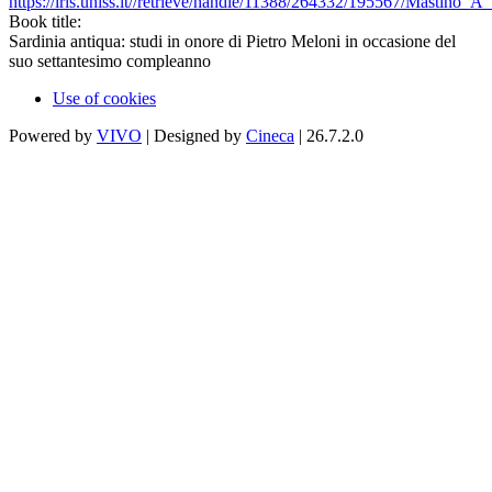
https://iris.uniss.it//retrieve/handle/11388/264332/195567/Mastino_A
Book title:
Sardinia antiqua: studi in onore di Pietro Meloni in occasione del
suo settantesimo compleanno
Use of cookies
Powered by
VIVO
| Designed by
Cineca
| 26.7.2.0