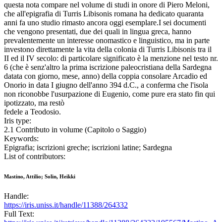
questa nota compare nel volume di studi in onore di Piero Meloni,
che all'epigrafia di Turris Libisonis romana ha dedicato quaranta
anni fa uno studio rimasto ancora oggi esemplare.I sei documenti
che vengono presentati, due dei quali in lingua greca, hanno
prevalentemente un interesse onomastico e linguistico, ma in parte
investono direttamente la vita della colonia di Turris Libisonis tra il
II ed il IV secolo: di particolare significato è la menzione nel testo nr.
6 (che è senz'altro la prima iscrizione paleocristiana della Sardegna
datata con giorno, mese, anno) della coppia consolare Arcadio ed
Onorio in data I giugno dell'anno 394 d.C., a conferma che l'isola
non riconobbe l'usurpazione di Eugenio, come pure era stato fin qui
ipotizzato, ma restò
fedele a Teodosio.
Iris type:
2.1 Contributo in volume (Capitolo o Saggio)
Keywords:
Epigrafia; iscrizioni greche; iscrizioni latine; Sardegna
List of contributors:
Mastino, Attilio; Solin, Heikki
Handle:
https://iris.uniss.it/handle/11388/264332
Full Text: