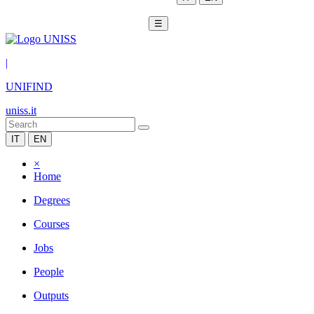
☰
|
UNIFIND
uniss.it
IT
EN
×
Home
Degrees
Courses
Jobs
People
Outputs