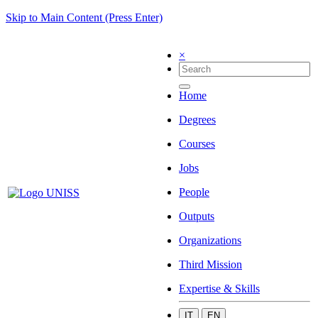
Skip to Main Content (Press Enter)
×
Home
Degrees
Courses
Jobs
People
Outputs
Organizations
Third Mission
Expertise & Skills
IT
EN