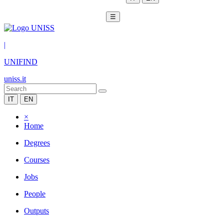
☰
|
UNIFIND
uniss.it
IT
EN
×
Home
Degrees
Courses
Jobs
People
Outputs