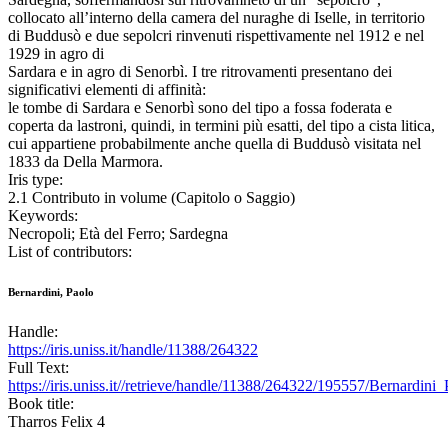
collocato all’interno della camera del nuraghe di Iselle, in territorio
di Buddusò e due sepolcri rinvenuti rispettivamente nel 1912 e nel
1929 in agro di
Sardara e in agro di Senorbì. I tre ritrovamenti presentano dei
significativi elementi di affinità:
le tombe di Sardara e Senorbì sono del tipo a fossa foderata e
coperta da lastroni, quindi, in termini più esatti, del tipo a cista litica,
cui appartiene probabilmente anche quella di Buddusò visitata nel
1833 da Della Marmora.
Iris type:
2.1 Contributo in volume (Capitolo o Saggio)
Keywords:
Necropoli; Età del Ferro; Sardegna
List of contributors:
Bernardini, Paolo
Handle:
https://iris.uniss.it/handle/11388/264322
Full Text:
https://iris.uniss.it//retrieve/handle/11388/264322/195557/Bernardi
Book title:
Tharros Felix 4