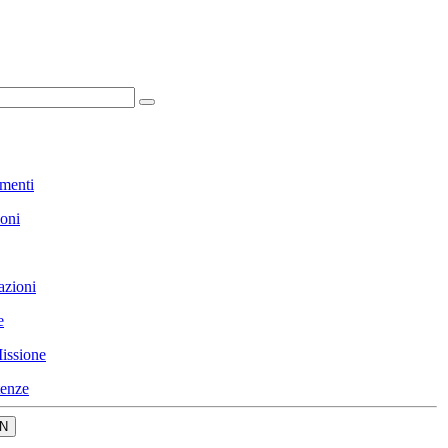
menti
ioni
azioni
e
issione
enze
N