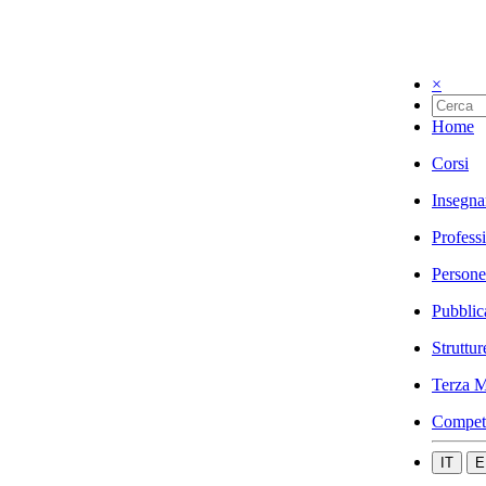
×
Home
Corsi
Insegna
Profess
Persone
Pubblic
Struttur
Terza M
Compet
IT
E