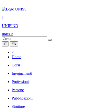
|
UNIFIND
uniss.it
IT
EN
×
Home
Corsi
Insegnamenti
Professioni
Persone
Pubblicazioni
Strutture