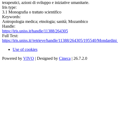
terapeutici, azioni di sviluppo e iniziative umanitarie.
Iris type:
3.1 Monografia o trattato scientifico
Keywords:
Antropologia medica; etnologia; sanità; Mozambico
Handle:
https://iris.uniss.it/handle/11388/264305
Full Text:
https://iris.uniss.it//retrieve/handle/11388/264305/195540/Mondard
Use of cookies
Powered by
VIVO
| Designed by
Cineca
| 26.7.2.0