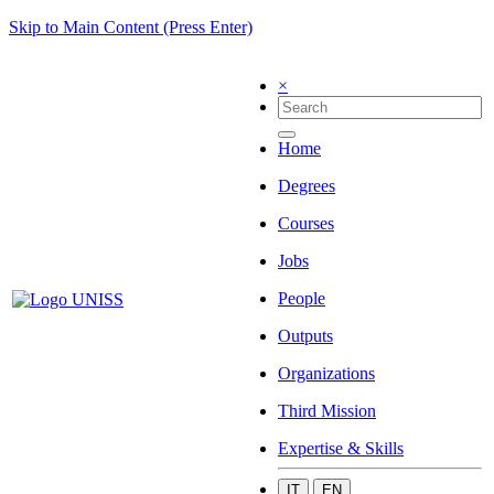
Skip to Main Content (Press Enter)
×
Home
Degrees
Courses
Jobs
People
Outputs
Organizations
Third Mission
Expertise & Skills
IT
EN