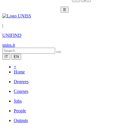
☰
|
UNIFIND
uniss.it
IT
EN
×
Home
Degrees
Courses
Jobs
People
Outputs