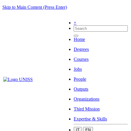
Skip to Main Content (Press Enter)
×
Home
Degrees
Courses
Jobs
People
Outputs
Organizations
Third Mission
Expertise & Skills
IT
EN