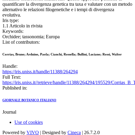
quantificare la divergenza genetica tra taxa e valutare con un metodo
alternativo le relazioni filogenetiche e i tempi di divergenza
evolutiva.
Iris type:
1.1 Articolo in rivista
Keywords:
Orchidee; tassonomia; Europa
List of contributors:
Corrias, Bruno; Arduino, Paola; Cianchi, Rossella; Bullini, Luciano; Rossi, Walter
Handle:
https://iris.uniss.it/handle/11388/264294
Full Text:
https://iris.uniss.it//retrieve/handle/11388/264294/195529/Corrias_
Published in:
GIORNALE BOTANICO ITALIANO
Journal
Use of cookies
Powered by
VIVO
| Designed by
Cineca
| 26.7.2.0