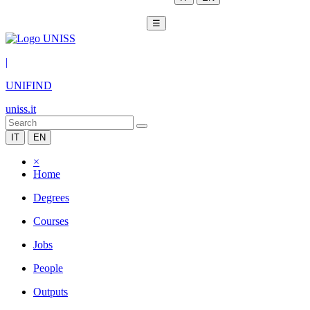
☰
|
UNIFIND
uniss.it
IT
EN
×
Home
Degrees
Courses
Jobs
People
Outputs