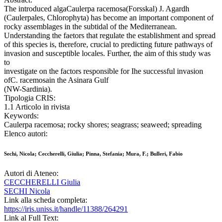
The introduced algaCaulerpa racemosa(Forsskal) J. Agardh
(Caulerpales, Chlorophyta) has become an important component of
rocky assemblages in the subtidal of the Mediterranean.
Understanding the faetors that regulate the establishment and spread
of this species is, therefore, crucial to predicting future pathways of
invasion and susceptible locales. Further, the aim of this study was
to
investigate on the factors responsible for Ihe successful invasion
ofC. racemosain the Asinara Gulf
(NW-Sardinia).
Tipologia CRIS:
1.1 Articolo in rivista
Keywords:
Caulerpa racemosa; rocky shores; seagrass; seaweed; spreading
Elenco autori:
Sechi, Nicola; Ceccherelli, Giulia; Pinna, Stefania; Mura, F.; Bulleri, Fabio
Autori di Ateneo:
CECCHERELLI Giulia
SECHI Nicola
Link alla scheda completa:
https://iris.uniss.it/handle/11388/264291
Link al Full Text: