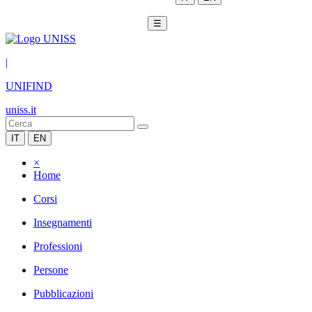
☰
|
UNIFIND
uniss.it
IT
EN
×
Home
Corsi
Insegnamenti
Professioni
Persone
Pubblicazioni