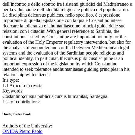
dell’incontro e dello scontro fra i sistemi giuridici del Mediterraneo e
per la valutazione dell’identità religiosa e politica del popolo sardo.
La disciplina delcursus publicus, nello specifico, è espressione
importante di quella legislazione con la quale Costantino intese
ricercare la tolleranza e lahumanitascome principi guida delle sue
relazioni con i cittadini.With general reference to Sardinia, the
constitutions issued by Constantine are important not only for the
evaluation of the Holy Emperor regulatory intervention, but also for
the analysis of encounter and conflict between Mediterranean legal
systems and the evaluation of the Sardinian people religious and
political identity. In particular, thecursus publicusdiscipline is an
important expression of the legislation by which Constantine
intended to seek tolerance andhumanitasas guiding principles in his
relationship with citizens.
Iris type:
1.1 Articolo in rivista
Keywords:
Costantino;cursus publicus;cursus humanitas; Sardegna
List of contributors:
Onida, Pietro Paolo
Authors of the University:
ONIDA Pietro Paolo