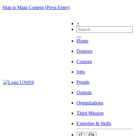
Skip to Main Content (Press Enter)
×
Home
Degrees
Courses
Jobs
People
Outputs
Organizations
Third Mission
Expertise & Skills
IT
EN