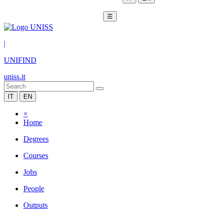
☰
|
UNIFIND
uniss.it
IT
EN
×
Home
Degrees
Courses
Jobs
People
Outputs