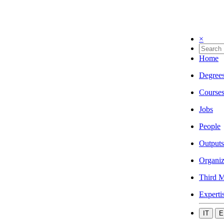
×
Home
Degree
Course
Jobs
People
Outputs
Organiz
Third M
Experti
IT
E