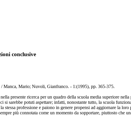
zioni conclusive
e / Manca, Mario; Nuvoli, Gianfranco. - 1:(1995), pp. 365-375.
e nella presente ricerca per un quadro della scuola media superiore nella 
 si sarebbe potuti aspettare; infatti, nonostante tutto, la scuola funzion
 la stessa professione e paiono in genere propensi ad aggiornare la loro p
ti sempre più connotata come un momento da sopportare, piuttosto che una