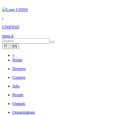
|
UNIFIND
uniss.it
IT
EN
×
Home
Degrees
Courses
Jobs
People
Outputs
Organizations