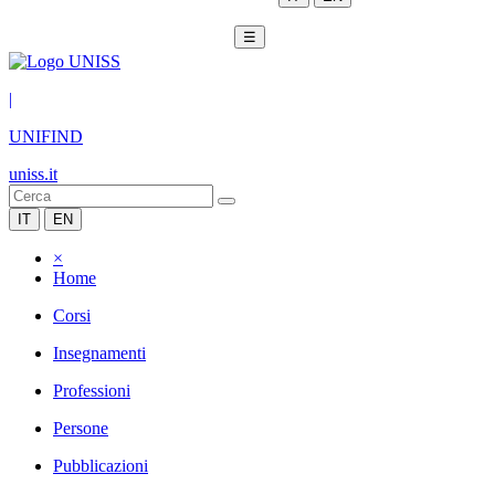
☰
|
UNIFIND
uniss.it
IT
EN
×
Home
Corsi
Insegnamenti
Professioni
Persone
Pubblicazioni