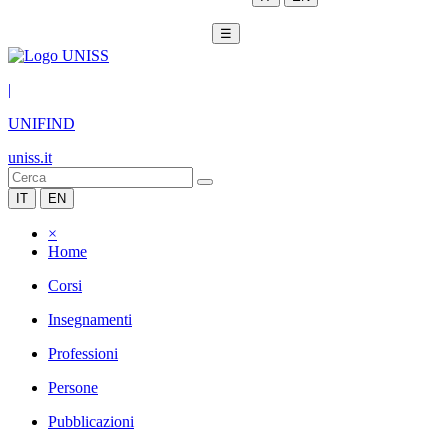
☰
|
UNIFIND
uniss.it
IT
EN
×
Home
Corsi
Insegnamenti
Professioni
Persone
Pubblicazioni