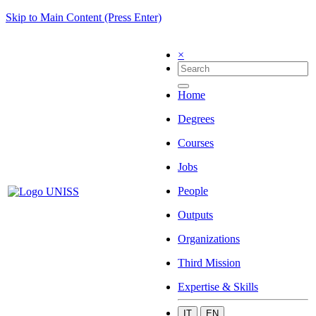
Skip to Main Content (Press Enter)
×
Home
Degrees
Courses
Jobs
People
Outputs
Organizations
Third Mission
Expertise & Skills
IT
EN