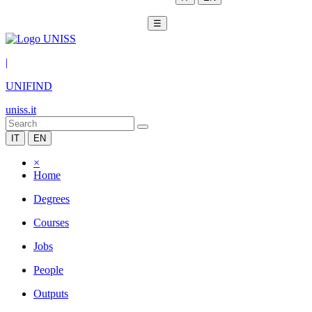
☰
|
UNIFIND
uniss.it
IT
EN
×
Home
Degrees
Courses
Jobs
People
Outputs