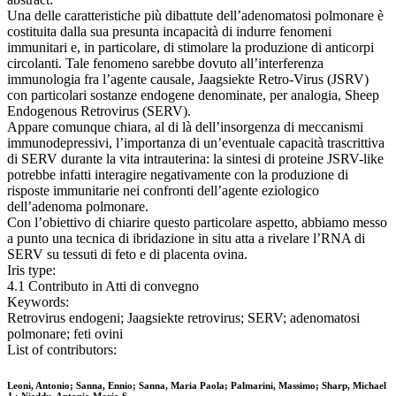
Una delle caratteristiche più dibattute dell’adenomatosi polmonare è
costituita dalla sua presunta incapacità di indurre fenomeni
immunitari e, in particolare, di stimolare la produzione di anticorpi
circolanti. Tale fenomeno sarebbe dovuto all’interferenza
immunologia fra l’agente causale, Jaagsiekte Retro-Virus (JSRV)
con particolari sostanze endogene denominate, per analogia, Sheep
Endogenous Retrovirus (SERV).
Appare comunque chiara, al di là dell’insorgenza di meccanismi
immunodepressivi, l’importanza di un’eventuale capacità trascrittiva
di SERV durante la vita intrauterina: la sintesi di proteine JSRV-like
potrebbe infatti interagire negativamente con la produzione di
risposte immunitarie nei confronti dell’agente eziologico
dell’adenoma polmonare.
Con l’obiettivo di chiarire questo particolare aspetto, abbiamo messo
a punto una tecnica di ibridazione in situ atta a rivelare l’RNA di
SERV su tessuti di feto e di placenta ovina.
Iris type:
4.1 Contributo in Atti di convegno
Keywords:
Retrovirus endogeni; Jaagsiekte retrovirus; SERV; adenomatosi
polmonare; feti ovini
List of contributors:
Leoni, Antonio; Sanna, Ennio; Sanna, Maria Paola; Palmarini, Massimo; Sharp, Michael