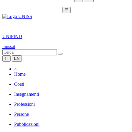
☰
|
UNIFIND
uniss.it
IT
EN
×
Home
Corsi
Insegnamenti
Professioni
Persone
Pubblicazioni