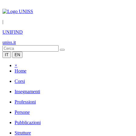
|
UNIFIND
uniss.it
IT
EN
×
Home
Corsi
Insegnamenti
Professioni
Persone
Pubblicazioni
Strutture