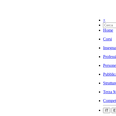
×
Home
Corsi
Insegna
Profess
Persone
Pubblic
Struttur
Terza M
Compet
IT
E