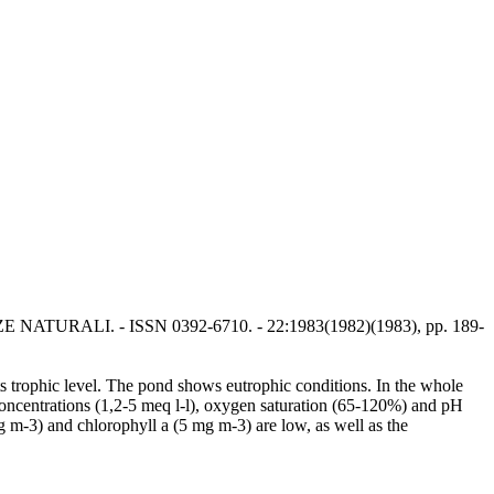
NZE NATURALI. - ISSN 0392-6710. - 22:1983(1982)(1983), pp. 189-
ts trophic level. The pond shows eutrophic conditions. In the whole
 concentrations (1,2-5 meq l-l), oxygen saturation (65-120%) and pH
 m-3) and chlorophyll a (5 mg m-3) are low, as well as the