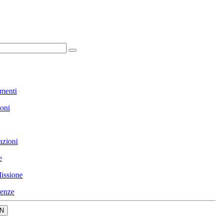
menti
ioni
azioni
e
issione
enze
N