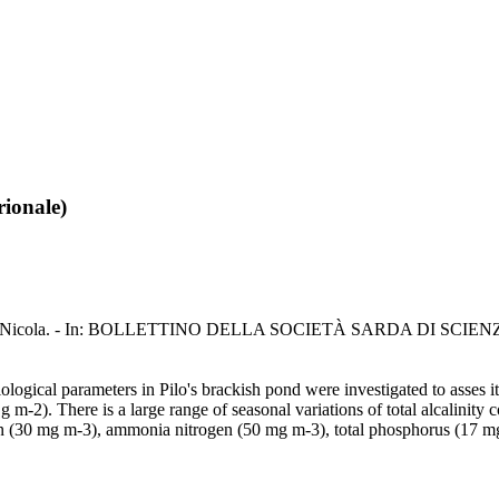
rionale)
) / Sechi, Nicola. - In: BOLLETTINO DELLA SOCIETÀ SARDA DI SCIE
ological parameters in Pilo's brackish pond were investigated to asses i
-2). There is a large range of seasonal variations of total alcalinity
gen (30 mg m-3), ammonia nitrogen (50 mg m-3), total phosphorus (17 mg