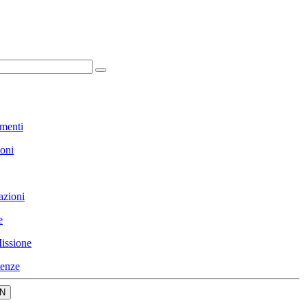
menti
ioni
azioni
e
issione
enze
N