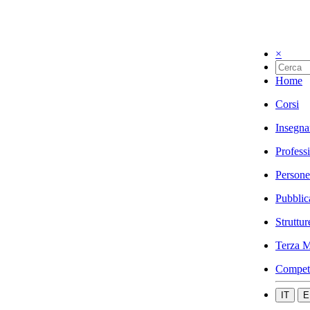
×
Home
Corsi
Insegna
Profess
Persone
Pubblic
Struttur
Terza M
Compet
IT
E