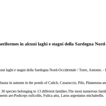
eriformes in alcuni laghi e stagni della Sardegna Nord
in alcuni laghi e stagni della Sardegna Nord-Occidentale / Torre
avifauna in autumn in the ponds of Calich, Casaraccio, Pilo, Platamona 
es 30 species belonging to 13 different families.The most numerous fami
ts are:Podiceps ruficollis, Fulica atra, Larus argentatus michahellis.