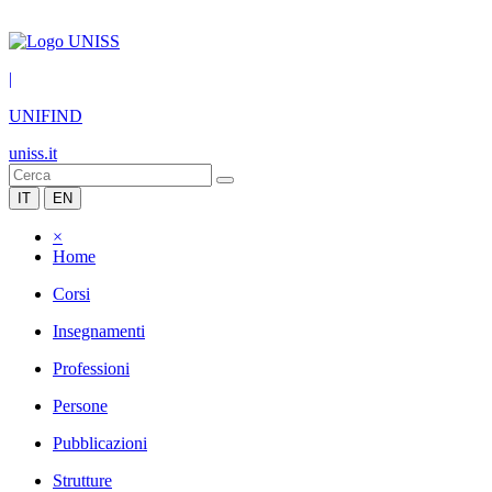
|
UNIFIND
uniss.it
IT
EN
×
Home
Corsi
Insegnamenti
Professioni
Persone
Pubblicazioni
Strutture