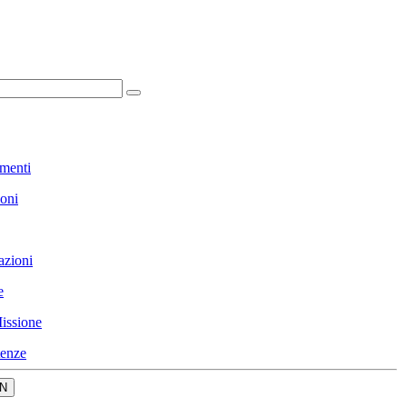
menti
ioni
azioni
e
issione
enze
N