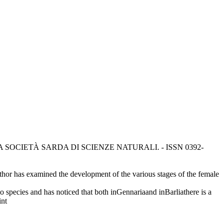
TINO DELLA SOCIETÀ SARDA DI SCIENZE NATURALI. - ISSN 0392-
uthor has examined the development of the various stages of the female
 species and has noticed that both inGennariaand inBarliathere is a
int