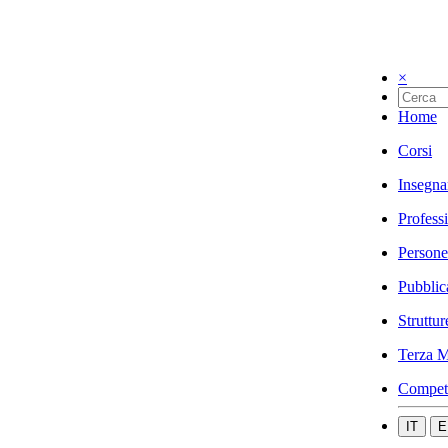
×
Home
Corsi
Insegna
Profess
Persone
Pubblic
Struttur
Terza M
Compet
IT
E