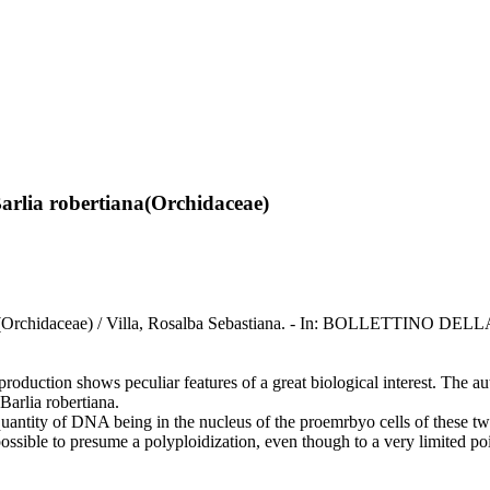
Barlia robertiana(Orchidaceae)
ertiana(Orchidaceae) / Villa, Rosalba Sebastiana. - In: BOLLET
production shows peculiar features of a great biological interest. The a
arlia robertiana.
antity of DNA being in the nucleus of the proemrbyo cells of these two
e possible to presume a polyploidization, even though to a very limited po