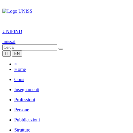
|
UNIFIND
uniss.it
IT
EN
×
Home
Corsi
Insegnamenti
Professioni
Persone
Pubblicazioni
Strutture