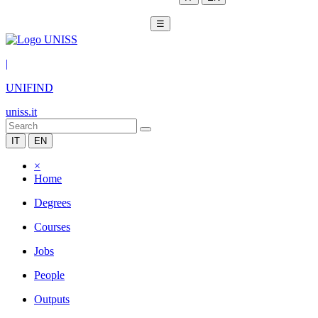
☰
|
UNIFIND
uniss.it
IT
EN
×
Home
Degrees
Courses
Jobs
People
Outputs