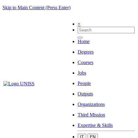
Skip to Main Content (Press Enter)
×
Home
Degrees
Courses
Jobs
People
Outputs
Organizations
Third Mission
Expertise & Skills
IT
EN