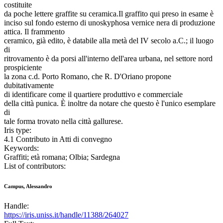
costituite
da poche lettere graffite su ceramica.Il graffito qui preso in esame è
inciso sul fondo esterno di unoskyphosa vernice nera di produzione
attica. Il frammento
ceramico, già edito, è databile alla metà del IV secolo a.C.; il luogo
di
ritrovamento è da porsi all'interno dell'area urbana, nel settore nord
prospiciente
la zona c.d. Porto Romano, che R. D'Oriano propone
dubitativamente
di identificare come il quartiere produttivo e commerciale
della città punica. È inoltre da notare che questo è l'unico esemplare
di
tale forma trovato nella città gallurese.
Iris type:
4.1 Contributo in Atti di convegno
Keywords:
Graffiti; età romana; Olbia; Sardegna
List of contributors:
Campus, Alessandro
Handle:
https://iris.uniss.it/handle/11388/264027