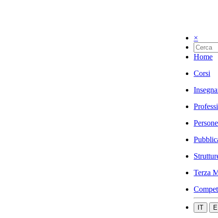
×
Home
Corsi
Insegna
Profess
Persone
Pubblic
Struttur
Terza M
Compet
IT
E