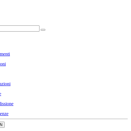
menti
ioni
azioni
e
issione
enze
N