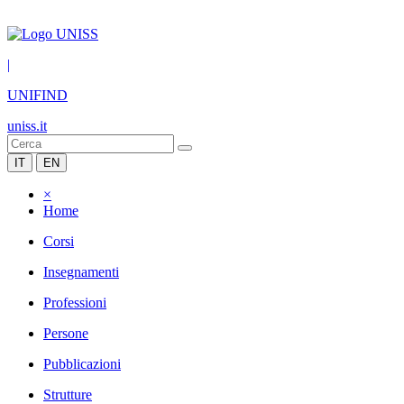
|
UNIFIND
uniss.it
IT
EN
×
Home
Corsi
Insegnamenti
Professioni
Persone
Pubblicazioni
Strutture