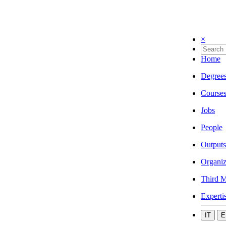
×
Home
Degree
Course
Jobs
People
Outputs
Organiz
Third M
Experti
IT
E