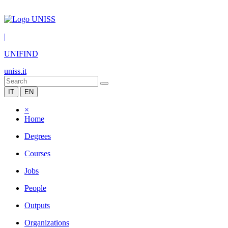
|
UNIFIND
uniss.it
IT
EN
×
Home
Degrees
Courses
Jobs
People
Outputs
Organizations