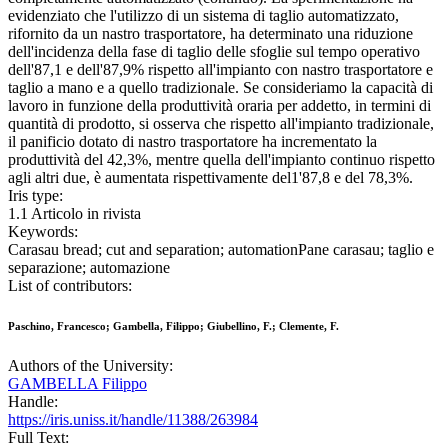
evidenziato che l'utilizzo di un sistema di taglio automatizzato,
rifornito da un nastro trasportatore, ha determinato una riduzione
dell'incidenza della fase di taglio delle sfoglie sul tempo operativo
dell'87,1 e dell'87,9% rispetto all'impianto con nastro trasportatore e
taglio a mano e a quello tradizionale. Se consideriamo la capacità di
lavoro in funzione della produttività oraria per addetto, in termini di
quantità di prodotto, si osserva che rispetto all'impianto tradizionale,
il panificio dotato di nastro trasportatore ha incrementato la
produttività del 42,3%, mentre quella dell'impianto continuo rispetto
agli altri due, è aumentata rispettivamente del1'87,8 e del 78,3%.
Iris type:
1.1 Articolo in rivista
Keywords:
Carasau bread; cut and separation; automationPane carasau; taglio e
separazione; automazione
List of contributors:
Paschino, Francesco; Gambella, Filippo; Giubellino, F.; Clemente, F.
Authors of the University:
GAMBELLA Filippo
Handle:
https://iris.uniss.it/handle/11388/263984
Full Text: