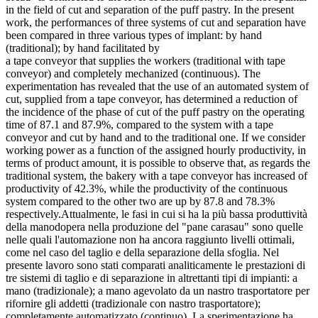
in the field of cut and separation of the puff pastry. In the present
work, the performances of three systems of cut and separation have
been compared in three various types of implant: by hand
(traditional); by hand facilitated by
a tape conveyor that supplies the workers (traditional with tape
conveyor) and completely mechanized (continuous). The
experimentation has revealed that the use of an automated system of
cut, supplied from a tape conveyor, has determined a reduction of
the incidence of the phase of cut of the puff pastry on the operating
time of 87.1 and 87.9%, compared to the system with a tape
conveyor and cut by hand and to the traditional one. If we consider
working power as a function of the assigned hourly productivity, in
terms of product amount, it is possible to observe that, as regards the
traditional system, the bakery with a tape conveyor has increased of
productivity of 42.3%, while the productivity of the continuous
system compared to the other two are up by 87.8 and 78.3%
respectively.Attualmente, le fasi in cui si ha la più bassa produttività
della manodopera nella produzione del "pane carasau" sono quelle
nelle quali l'automazione non ha ancora raggiunto livelli ottimali,
come nel caso del taglio e della separazione della sfoglia. Nel
presente lavoro sono stati comparati analiticamente le prestazioni di
tre sistemi di taglio e di separazione in altrettanti tipi di impianti: a
mano (tradizionale); a mano agevolato da un nastro trasportatore per
rifornire gli addetti (tradizionale con nastro trasportatore);
completamente automatizzato (continuo). La sperimentazione ha