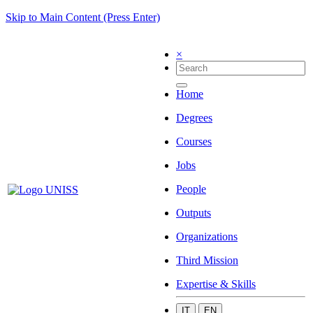
Skip to Main Content (Press Enter)
×
Home
Degrees
Courses
Jobs
People
Outputs
Organizations
Third Mission
Expertise & Skills
IT
EN