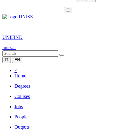
☰
|
UNIFIND
uniss.it
IT
EN
×
Home
Degrees
Courses
Jobs
People
Outputs