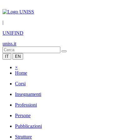
|
UNIFIND
uniss.it
IT
EN
×
Home
Corsi
Insegnamenti
Professioni
Persone
Pubblicazioni
Strutture