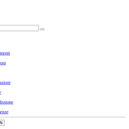
menti
ioni
azioni
e
issione
enze
N