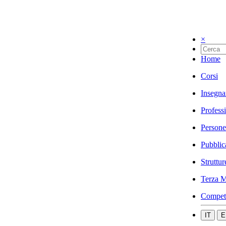
×
Home
Corsi
Insegna
Profess
Persone
Pubblic
Struttur
Terza M
Compet
IT
E