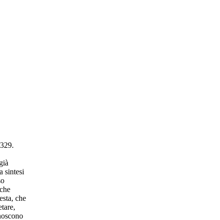
 329.
già
 sintesi
so
iche
esta, che
etare,
onoscono