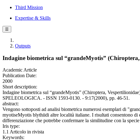
Third Mission
Expertise & Skills
☰
Outputs
Indagine biometrica sul “grandeMyotis” (Chiroptera, V
Academic Article
Publication Date:
2000
Short description:
Indagine biometrica sul “grandeMyotis” (Chiroptera, Vespertilionidae
SPELEOLOGICA. - ISSN 1593-0130. - 9:17(2000), pp. 46-51.
abstract:
Vengono sottoposti ad analisi biometrica numerosi esemplari di "grande
myotiseMyotis blythiidi altre località italiane. I risultati consentono
differenziazione che potrebbe confermare la similitudine con la specie de
Iris type:
1.1 Articolo in rivista
Keywords: