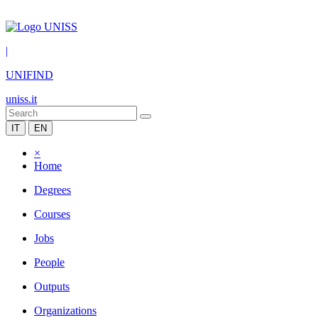
|
UNIFIND
uniss.it
IT
EN
×
Home
Degrees
Courses
Jobs
People
Outputs
Organizations