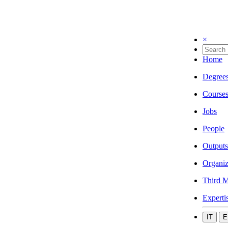
×
Home
Degree
Course
Jobs
People
Outputs
Organiz
Third M
Experti
IT
E