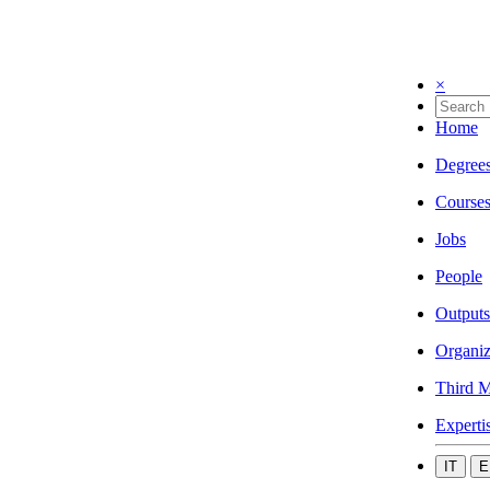
×
Home
Degree
Course
Jobs
People
Outputs
Organiz
Third M
Experti
IT
E