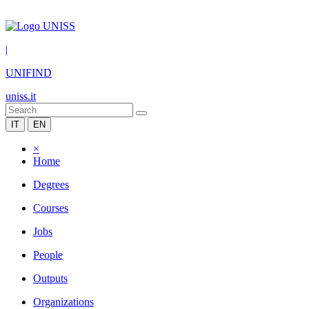
|
UNIFIND
uniss.it
IT
EN
×
Home
Degrees
Courses
Jobs
People
Outputs
Organizations