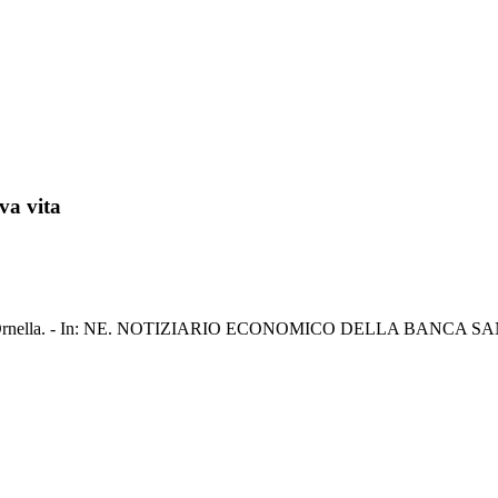
iva vita
ita / Moro, Ornella. - In: NE. NOTIZIARIO ECONOMICO DELLA BANCA