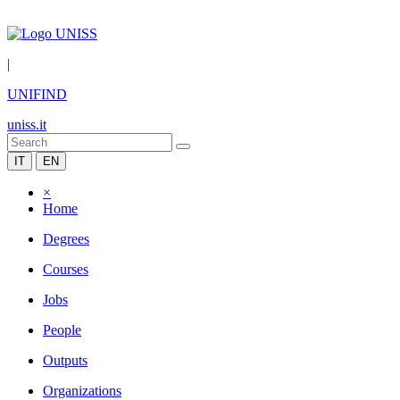
|
UNIFIND
uniss.it
IT
EN
×
Home
Degrees
Courses
Jobs
People
Outputs
Organizations