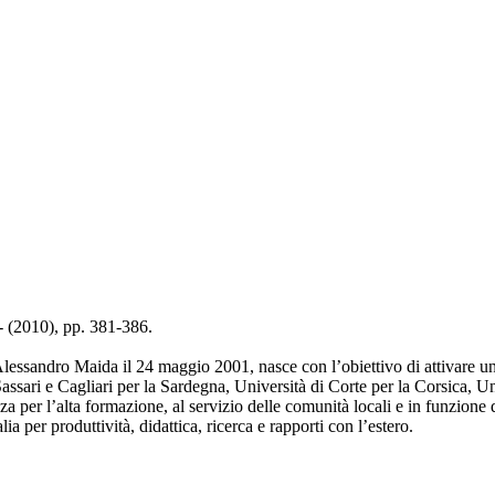
 - (2010), pp. 381-386.
e Alessandro Maida il 24 maggio 2001, nasce con l’obiettivo di attivare u
assari e Cagliari per la Sardegna, Università di Corte per la Corsica, Un
za per l’alta formazione, al servizio delle comunità locali e in funzione 
a per produttività, didattica, ricerca e rapporti con l’estero.