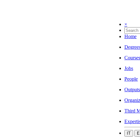
×
Home
Degree
Course
Jobs
People
Outputs
Organiz
Third M
Experti
IT
E