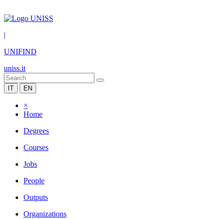
|
UNIFIND
uniss.it
IT
EN
×
Home
Degrees
Courses
Jobs
People
Outputs
Organizations