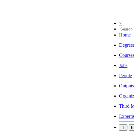
×
Home
Degree
Course
Jobs
People
Outputs
Organiz
Third M
Experti
IT
E