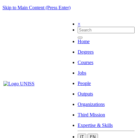
Skip to Main Content (Press Enter)
×
Home
Degrees
Courses
Jobs
People
Outputs
Organizations
Third Mission
Expertise & Skills
IT
EN