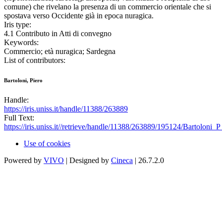
comune) che rivelano la presenza di un commercio orientale che si
spostava verso Occidente già in epoca nuragica.
Iris type:
4.1 Contributo in Atti di convegno
Keywords:
Commercio; età nuragica; Sardegna
List of contributors:
Bartoloni, Piero
Handle:
https://iris.uniss.it/handle/11388/263889
Full Text:
https://iris.uniss.it//retrieve/handle/11388/263889/195124/Bartoloni_P
Use of cookies
Powered by
VIVO
| Designed by
Cineca
| 26.7.2.0