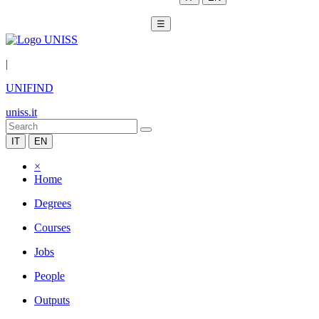
☰
|
UNIFIND
uniss.it
IT
EN
×
Home
Degrees
Courses
Jobs
People
Outputs