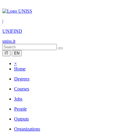
|
UNIFIND
uniss.it
IT
EN
×
Home
Degrees
Courses
Jobs
People
Outputs
Organizations