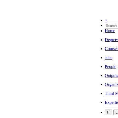
×
Home
Degree
Course
Jobs
People
Outputs
Organiz
Third M
Experti
IT
E