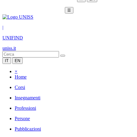
☰
|
UNIFIND
uniss.it
IT
EN
×
Home
Corsi
Insegnamenti
Professioni
Persone
Pubblicazioni