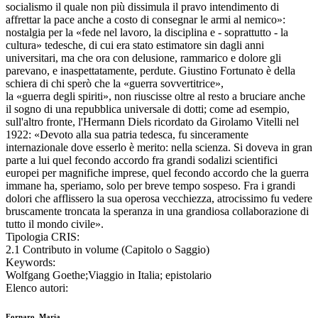
socialismo il quale non più dissimula il pravo intendimento di
affrettar la pace anche a costo di consegnar le armi al nemico»:
nostalgia per la «fede nel lavoro, la disciplina e - soprattutto - la
cultura» tedesche, di cui era stato estimatore sin dagli anni
universitari, ma che ora con delusione, rammarico e dolore gli
parevano, e inaspettatamente, perdute. Giustino Fortunato è della
schiera di chi sperò che la «guerra sovvertitrice»,
la «guerra degli spiriti», non riuscisse oltre al resto a bruciare anche
il sogno di una repubblica universale di dotti; come ad esempio,
sull'altro fronte, l'Hermann Diels ricordato da Girolamo Vitelli nel
1922: «Devoto alla sua patria tedesca, fu sinceramente
internazionale dove esserlo è merito: nella scienza. Si doveva in gran
parte a lui quel fecondo accordo fra grandi sodalizi scientifici
europei per magnifiche imprese, quel fecondo accordo che la guerra
immane ha, speriamo, solo per breve tempo sospeso. Fra i grandi
dolori che afflissero la sua operosa vecchiezza, atrocissimo fu vedere
bruscamente troncata la speranza in una grandiosa collaborazione di
tutto il mondo civile».
Tipologia CRIS:
2.1 Contributo in volume (Capitolo o Saggio)
Keywords:
Wolfgang Goethe;Viaggio in Italia; epistolario
Elenco autori:
Fornaro, Maria