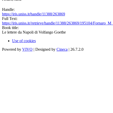
Handle:
https://iris.uniss.it/handle/11388/263869
Full Text:
https://iris.uniss.it//retrieve/handle/11388/263869/195104/Fornaro_M
Book title:
Le lettere da Napoli di Volfango Goethe
Use of cookies
Powered by
VIVO
| Designed by
Cineca
| 26.7.2.0