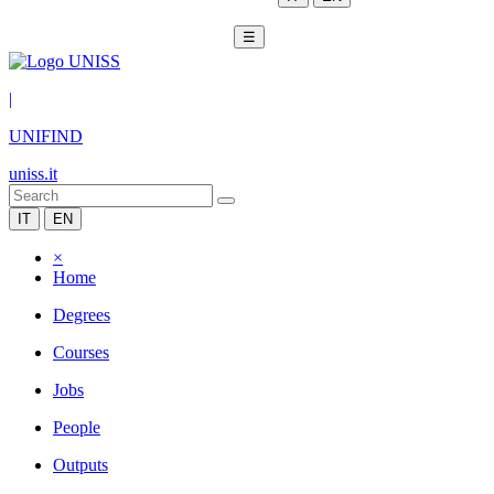
☰
|
UNIFIND
uniss.it
IT
EN
×
Home
Degrees
Courses
Jobs
People
Outputs