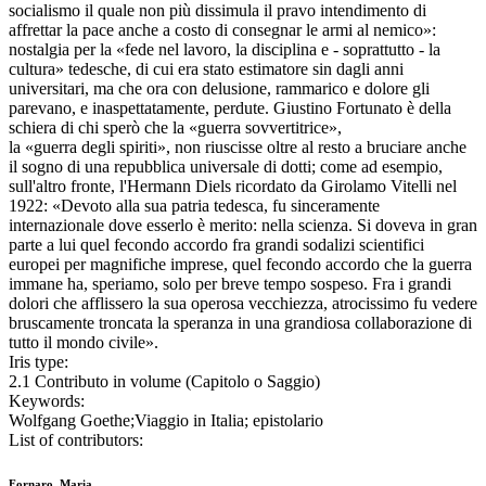
socialismo il quale non più dissimula il pravo intendimento di
affrettar la pace anche a costo di consegnar le armi al nemico»:
nostalgia per la «fede nel lavoro, la disciplina e - soprattutto - la
cultura» tedesche, di cui era stato estimatore sin dagli anni
universitari, ma che ora con delusione, rammarico e dolore gli
parevano, e inaspettatamente, perdute. Giustino Fortunato è della
schiera di chi sperò che la «guerra sovvertitrice»,
la «guerra degli spiriti», non riuscisse oltre al resto a bruciare anche
il sogno di una repubblica universale di dotti; come ad esempio,
sull'altro fronte, l'Hermann Diels ricordato da Girolamo Vitelli nel
1922: «Devoto alla sua patria tedesca, fu sinceramente
internazionale dove esserlo è merito: nella scienza. Si doveva in gran
parte a lui quel fecondo accordo fra grandi sodalizi scientifici
europei per magnifiche imprese, quel fecondo accordo che la guerra
immane ha, speriamo, solo per breve tempo sospeso. Fra i grandi
dolori che afflissero la sua operosa vecchiezza, atrocissimo fu vedere
bruscamente troncata la speranza in una grandiosa collaborazione di
tutto il mondo civile».
Iris type:
2.1 Contributo in volume (Capitolo o Saggio)
Keywords:
Wolfgang Goethe;Viaggio in Italia; epistolario
List of contributors:
Fornaro, Maria