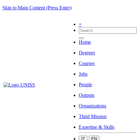
Skip to Main Content (Press Enter)
×
Home
Degrees
Courses
Jobs
People
Outputs
Organizations
Third Mission
Expertise & Skills
IT
EN