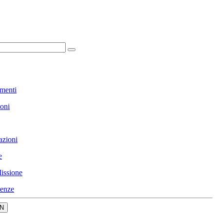
menti
ioni
azioni
e
issione
enze
N