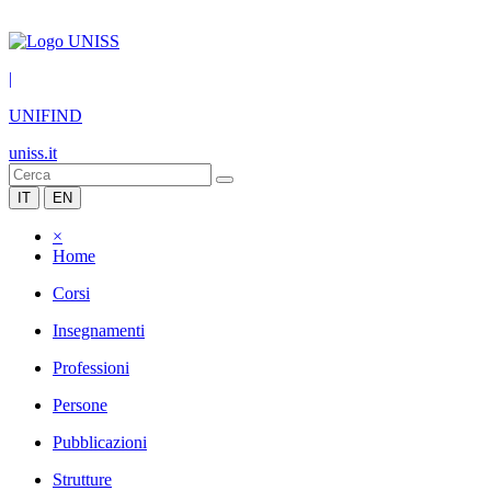
|
UNIFIND
uniss.it
IT
EN
×
Home
Corsi
Insegnamenti
Professioni
Persone
Pubblicazioni
Strutture