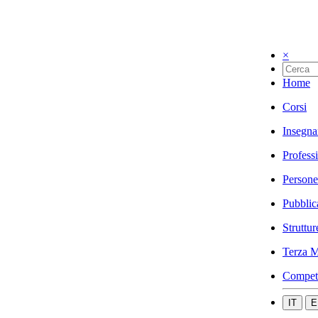
×
Home
Corsi
Insegna
Profess
Persone
Pubblic
Struttur
Terza M
Compet
IT
E