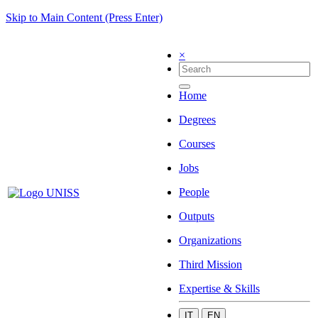
Skip to Main Content (Press Enter)
×
Home
Degrees
Courses
Jobs
People
Outputs
Organizations
Third Mission
Expertise & Skills
IT
EN