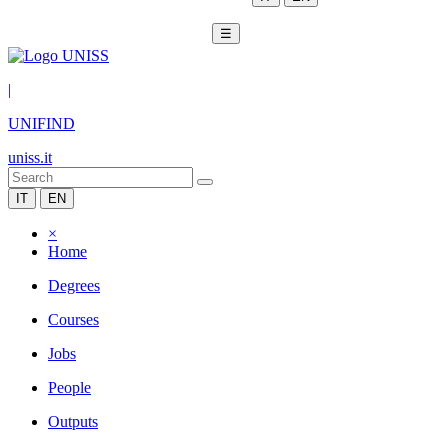
☰
|
UNIFIND
uniss.it
IT
EN
×
Home
Degrees
Courses
Jobs
People
Outputs