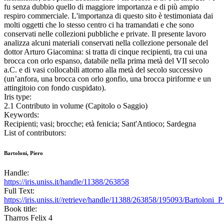
fu senza dubbio quello di maggiore importanza e di più ampio
respiro commerciale. L'importanza di questo sito è testimoniata dai
molti oggetti che lo stesso centro ci ha tramandati e che sono
conservati nelle collezioni pubbliche e private. Il presente lavoro
analizza alcuni materiali conservati nella collezione personale del
dottor Arturo Giacomina: si tratta di cinque recipienti, tra cui una
brocca con orlo espanso, databile nella prima metà del VII secolo
a.C. e di vasi collocabili attorno alla metà del secolo successivo
(un’anfora, una brocca con orlo gonfio, una brocca piriforme e un
attingitoio con fondo cuspidato).
Iris type:
2.1 Contributo in volume (Capitolo o Saggio)
Keywords:
Recipienti; vasi; brocche; età fenicia; Sant'Antioco; Sardegna
List of contributors:
Bartoloni, Piero
Handle:
https://iris.uniss.it/handle/11388/263858
Full Text:
https://iris.uniss.it//retrieve/handle/11388/263858/195093/Bartoloni
Book title:
Tharros Felix 4