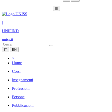
☰
|
UNIFIND
uniss.it
IT
EN
×
Home
Corsi
Insegnamenti
Professioni
Persone
Pubblicazioni