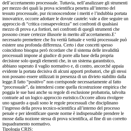
dell’accertamento processuale. Tuttavia, nell’analizzare gli strumenti
per mezzo dei quali la prova scientifica penetra all’interno del
tessuto processuale, pur riconoscendone i meriti e l’indubbia portata
innovatrice, occorre adottare le dovute cautele: vale a dire seguire un
approccio di “critica consapevolezza” nei confronti di qualsiasi
mezzo di prova e,a fortiori, nei confronti di quegli strumenti che
possono creare certezze illusorie in merito all’accertamento.E’
necessario premettere che fra verità fattuale e verità processuale può
esistere una profonda differenza. Certo i due concetti spesso
coincidono bisogna però ricordare che il sistema delle invalidità
processuali impone al giudice di porre alla base della propria
decisione solo quegli elementi che, in un sistema garantistico,
abbiano superato il vaglio normativo e, di contro, ancorché appaia
evidente la portata decisiva di alcuni apporti probatori, che gli stessi
non possano essere utilizzati in presenza di un divieto stabilito dalla
legge.Il fatto “positivo” non corrisponde necessariamente al fatto
“processuale”, da intendersi come quella ricostruzione empirica che
poggia le sue basi anche su regole di esclusione probatoria, talvolta
contrarie ad un logico approccio euristico.Occorre allora rivolgere
uno sguardo a quali sono le regole processuali che disciplinano
l’ingresso della prova tecnico-scientifica all’interno del processo
penale e per identificare queste norme è indispensabile prendere le
mosse dalla nozione stessa di prova scientifica, al fine di un corretto
inquadramento normativo.
Tipologia CRIS: