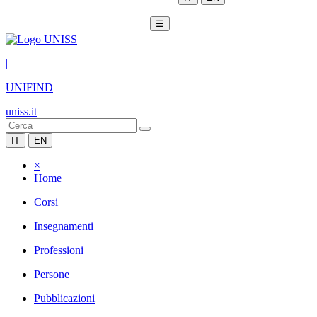
☰
|
UNIFIND
uniss.it
IT
EN
×
Home
Corsi
Insegnamenti
Professioni
Persone
Pubblicazioni